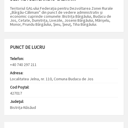
Teritoriul GAL-ului Federația pentru Dezvoltarea Zonei Rurale
„Bârgău-Călimani” din punct de vedere administrativ și
economic cuprinde comunele: Bistrița Bârgăului, Budacu de
Jos, Cetate, Dumitrița, Livezile, Josenii Bârgăului, Mărișelu,
Monor, Prundu Bârgăului, Șieu, Șieuț, Tiha Bârgăului.
PUNCT DE LUCRU
Telefon:
+40 740 297 211
Adresa:
Localitatea Jelna, nr. 110, Comuna Budacu de Jos
Cod Poștal:
427017
Județul:
Bistrița-Năsăud