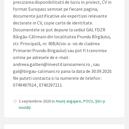
precizarea disponibilitatii de lucru in proiect, CV in
format Europass semnat pe fiecare pagina,
documente justificative ale expertizei relevante
declarate in CV, copie carte de identitate.
Documentele se pot depune la sediul GAL FDZR
Bârgău-Călimani din localitatea Prundu Bîrgăului,
str. Principală, nr. 408/A(vis-a- vis de cladirea
Primariei Prundu Birgaului) sau pot fi transmise
online pe adresele de e-mail :
andreea.galben@investitiainoameni.ro
, sau
gal@birgau-calimani.ro
pana la data de 30.09.2020.
Ne puteti contacta si la numerele de telefon :
0749497924 , 0740297211.
2 septembrie 2020 in
Anunț angajare
,
POCU
,
Știri și
noutăți