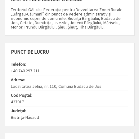
Teritoriul GAL-ului Federația pentru Dezvoltarea Zonei Rurale
„Bârgău-Călimani” din punct de vedere administrativ și
economic cuprinde comunele: Bistrița Bârgăului, Budacu de
Jos, Cetate, Dumitrița, Livezile, Josenii Bârgăului, Mărișelu,
Monor, Prundu Bârgăului, Șieu, Șieuț, Tiha Bârgăului.
PUNCT DE LUCRU
Telefon:
+40 740 297 211
Adresa:
Localitatea Jelna, nr. 110, Comuna Budacu de Jos
Cod Poștal:
427017
Județul:
Bistrița-Năsăud