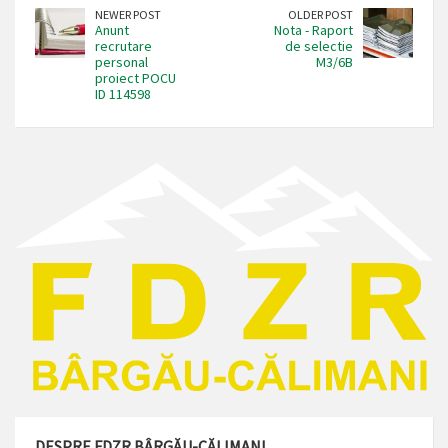
NEWER POST
OLDER POST
Anunt
Nota - Raport
recrutare
de selectie
personal
M3/6B
proiect POCU
ID 114598
DESPRE FDZR BÂRGĂU-CĂLIMANI