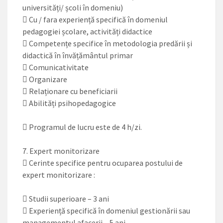
universități/ școli în domeniu)
 Cu / fara experiență specifică în domeniul
pedagogiei școlare, activități didactice
 Competențe specifice în metodologia predării și
didactică în învățământul primar
 Comunicativitate
 Organizare
 Relaționare cu beneficiarii
 Abilități psihopedagogice
 Programul de lucru este de 4 h/zi.
7. Expert monitorizare
 Cerinte specifice pentru ocuparea postului de
expert monitorizare :
 Studii superioare – 3 ani
 Experiență specifică în domeniul gestionării sau
managementul afacerii – 5 ani