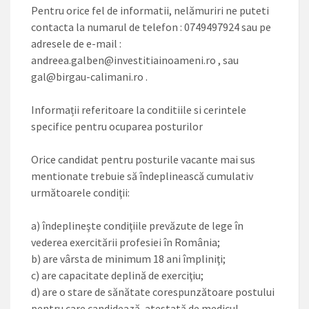
Pentru orice fel de informatii, nelămuriri ne puteti
contacta la numarul de telefon : 0749497924 sau pe
adresele de e-mail :
andreea.galben@investitiainoameni.ro
, sau
gal@birgau-calimani.ro
.
Informații referitoare la conditiile si cerintele
specifice pentru ocuparea posturilor
Orice candidat pentru posturile vacante mai sus
mentionate trebuie să îndeplinească cumulativ
următoarele condiţii:
a) îndeplineşte condiţiile prevăzute de lege în
vederea exercitării profesiei în România;
b) are vârsta de minimum 18 ani împliniţi;
c) are capacitate deplină de exerciţiu;
d) are o stare de sănătate corespunzătoare postului
pentru care candidează, atestată de medicul