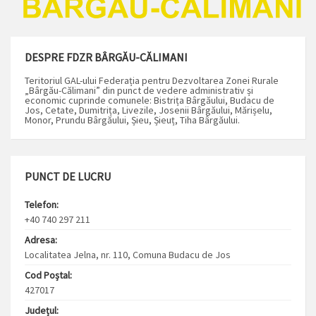
DESPRE FDZR BÂRGĂU-CĂLIMANI
Teritoriul GAL-ului Federația pentru Dezvoltarea Zonei Rurale
„Bârgău-Călimani” din punct de vedere administrativ și
economic cuprinde comunele: Bistrița Bârgăului, Budacu de
Jos, Cetate, Dumitrița, Livezile, Josenii Bârgăului, Mărișelu,
Monor, Prundu Bârgăului, Șieu, Șieuț, Tiha Bârgăului.
PUNCT DE LUCRU
Telefon:
+40 740 297 211
Adresa:
Localitatea Jelna, nr. 110, Comuna Budacu de Jos
Cod Poștal:
427017
Județul: