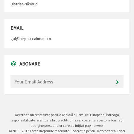
Bistrița-Năsăud
EMAIL
gal@birgau-calimani.ro
ABONARE
Acest site nu reprezintă poziția oficială a Comisiei Europene. Întreaga
responsabilitate referitoare la corectitudinea și coerența acestor informații
aparține persoanelor care au inițiat pagina web.
© 2013 - 2017 Toate drepturile rezervate. Federația pentru Dezvoltarea Zonei