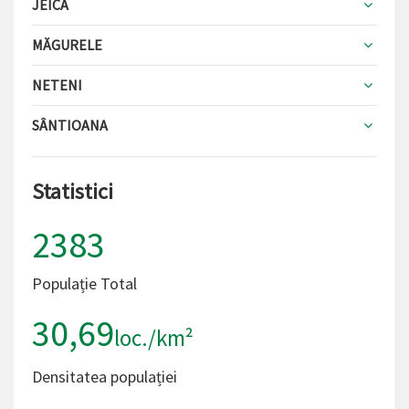
JEICA
MĂGURELE
NETENI
SÂNTIOANA
Statistici
2383
Populație Total
30,69
loc./km²
Densitatea populației