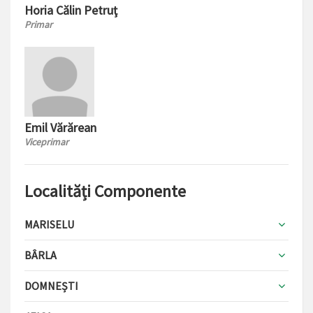
Horia Călin Petruţ
Primar
Emil Vărărean
Viceprimar
Localități Componente
MARISELU
BÂRLA
DOMNEȘTI