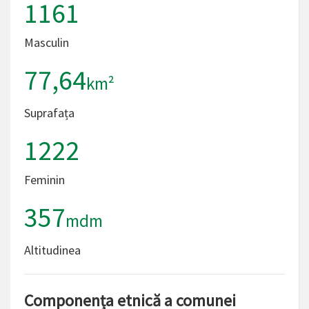
1161
Masculin
77,64
km²
Suprafața
1222
Feminin
357
mdm
Altitudinea
Componența etnică a comunei