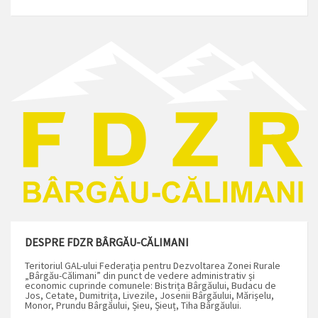
DESPRE FDZR BÂRGĂU-CĂLIMANI
Teritoriul GAL-ului Federația pentru Dezvoltarea Zonei Rurale
„Bârgău-Călimani” din punct de vedere administrativ și
economic cuprinde comunele: Bistrița Bârgăului, Budacu de
Jos, Cetate, Dumitrița, Livezile, Josenii Bârgăului, Mărișelu,
Monor, Prundu Bârgăului, Șieu, Șieuț, Tiha Bârgăului.