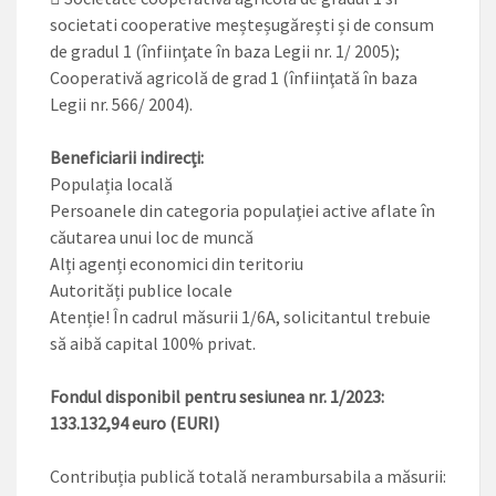
societati cooperative meșteșugărești și de consum
de gradul 1 (înfiinţate în baza Legii nr. 1/ 2005);
Cooperativă agricolă de grad 1 (înfiinţată în baza
Legii nr. 566/ 2004).
Beneficiarii indirecți:
Populația locală
Persoanele din categoria populaţiei active aflate în
căutarea unui loc de muncă
Alți agenți economici din teritoriu
Autorități publice locale
Atenție! În cadrul măsurii 1/6A, solicitantul trebuie
să aibă capital 100% privat.
Fondul disponibil pentru sesiunea nr. 1/2023:
133.132,94 euro (EURI)
Contribuția publică totală nerambursabila a măsurii: