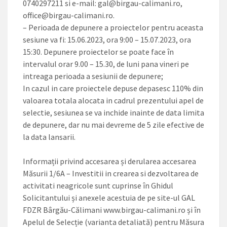
0740297211 si e-mail:
gal@birgau-calimani.ro
,
office@birgau-calimani.ro
.
– Perioada de depunere a proiectelor pentru aceasta
sesiune va fi: 15.06.2023, ora 9:00 – 15.07.2023, ora
15:30. Depunere proiectelor se poate face în
intervalul orar 9.00 – 15.30, de luni pana vineri pe
intreaga perioada a sesiunii de depunere;
In cazul in care proiectele depuse depasesc 110% din
valoarea totala alocata in cadrul prezentului apel de
selectie, sesiunea se va inchide inainte de data limita
de depunere, dar nu mai devreme de 5 zile efective de
la data lansarii.
Informații privind accesarea și derularea accesarea
Măsurii 1/6A – Investitii in crearea si dezvoltarea de
activitati neagricole sunt cuprinse în Ghidul
Solicitantului și anexele acestuia de pe site-ul GAL
FDZR Bârgău-Călimani www.birgau-calimani.ro și în
Apelul de Selecție (varianta detaliată) pentru Măsura