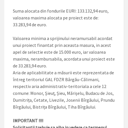
Suma alocata din fondurile EURI: 133.132,94 euro,
valoarea maxima alocata pe proiect este de:
33.283,94 de euro.
Valoarea minima a sprijinului neramursabil acordat
unui proiect finantat prin aceasta masura, in acest
apel de selectie este de 15.000 euro, iar valoarea
maxima, nerambursabila, acordata unui proiect este
de 33.283,94 euro.
Aria de aplicabilitate a măsurii este reprezentata de
întreg teritoriul GAL FDZR Bârgău-Călimani,
respectiv aria administrativ-teritoriala a cele 12
comune: Monor, Șieuț, Șieu, Mărișelu, Budacu de Jos,
Dumitrița, Cetate, Livezile, Josenii Bîrgăului, Prundu
Bîrgăului, Bistrița Bîrgăului, Tiha Bîrgăului.
IMPORTANT !!!!
Solicitantii trebuie sa aiba in vedere ca termenul