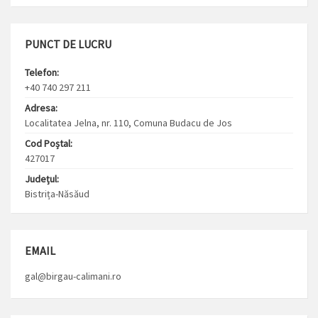
PUNCT DE LUCRU
Telefon:
+40 740 297 211
Adresa:
Localitatea Jelna, nr. 110, Comuna Budacu de Jos
Cod Poștal:
427017
Județul:
Bistrița-Năsăud
EMAIL
gal@birgau-calimani.ro