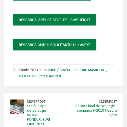
DESCARCA: APEL DE SELECTIE - SIMPLIFICAT
DESCARCA GHIDUL SOLICITANTULUI + ANEXE
6 iunie 2023 in
Anunturi / Apeluri
,
Anunturi Masura M1
,
Măsura M1
,
Știri și noutăți
NEWER POST
OLDER POST
Erată la apel
Raport final de selecție -
de selecție
sesiunea II/2018 Masura
M1/6A –
05/2A
FONDURI EURI –
IUNIE 2023