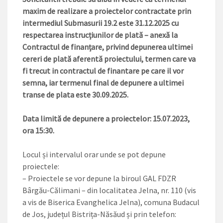
maxim de realizare a proiectelor contractate prin
intermediul Submasurii 19.2 este 31.12.2025 cu
respectarea instrucțiunilor de plată – anexă la
Contractul de finanțare, privind depunerea ultimei
cereri de plată aferentă proiectului, termen care va
fi trecut in contractul de finantare pe care il vor
semna, iar termenul final de depunere a ultimei
transe de plata este 30.09.2025.
Data limită de depunere a proiectelor: 15.07.2023,
ora 15:30.
Locul și intervalul orar unde se pot depune
proiectele:
– Proiectele se vor depune la biroul GAL FDZR
Bârgău-Călimani – din localitatea Jelna, nr. 110 (vis
a vis de Biserica Evanghelica Jelna), comuna Budacul
de Jos, județul Bistrița-Năsăud și prin telefon: