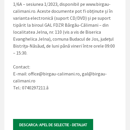
1/6A – sesiunea 1/2023, disponibil pe www.birgau-
calimani.ro. Aceste documente pot fi obținute și în
varianta electronică (suport CD/DVD) și pe suport
tipărit la biroul GAL FDZR Bârgău-Călimani – din
localitatea Jelna, nr. 110 (vis a vis de Biserica
Evanghelica Jelna), comuna Budacul de Jos, județul
Bistrița-Năsăud, de luni până vineri între orele 09:00
– 15:30.
Contact:
E-mail:
office@birgau-calimani.ro
,
gal@birgau-
calimani.ro
Tel.: 0740297211.â
DESCARCA: APEL DE SELECTIE - DETALIAT