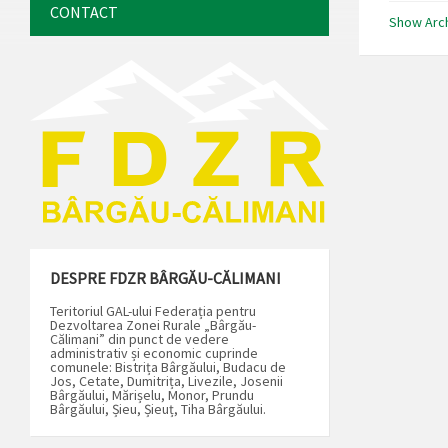
CONTACT
Show Arc
DESPRE FDZR BÂRGĂU-CĂLIMANI
Teritoriul GAL-ului Federația pentru
Dezvoltarea Zonei Rurale „Bârgău-
Călimani” din punct de vedere
administrativ și economic cuprinde
comunele: Bistrița Bârgăului, Budacu de
Jos, Cetate, Dumitrița, Livezile, Josenii
Bârgăului, Mărișelu, Monor, Prundu
Bârgăului, Șieu, Șieuț, Tiha Bârgăului.