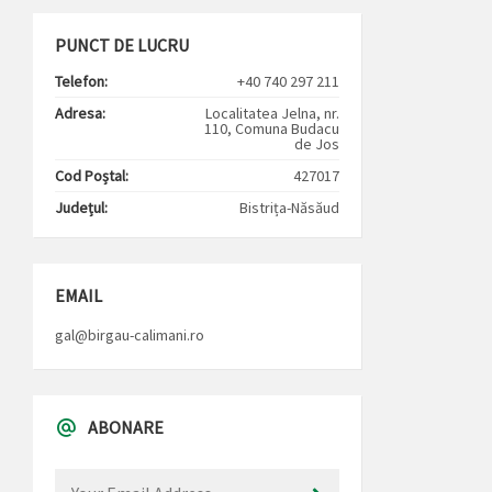
PUNCT DE LUCRU
Telefon:
+40 740 297 211
Adresa:
Localitatea Jelna, nr.
110, Comuna Budacu
de Jos
Cod Poștal:
427017
Județul:
Bistrița-Năsăud
EMAIL
gal@birgau-calimani.ro
ABONARE