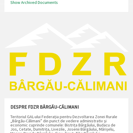
Show Archived Documents
DESPRE FDZR BÂRGĂU-CĂLIMANI
Teritoriul GAL-ului Federația pentru Dezvoltarea Zonei Rurale
„Bârgău-Călimani” din punct de vedere administrativ și
economic cuprinde comunele: Bistrița Bârgăului, Budacu de
Jos, Cetate, Dumitrița, Livezile, Josenii Bârgăului, Mărișelu,