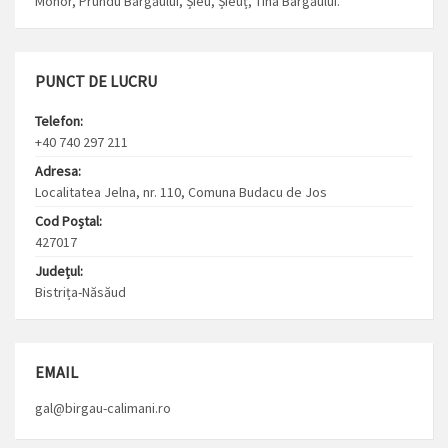
Monor, Prundu Bârgăului, Șieu, Șieuț, Tiha Bârgăului.
PUNCT DE LUCRU
Telefon:
+40 740 297 211
Adresa:
Localitatea Jelna, nr. 110, Comuna Budacu de Jos
Cod Poștal:
427017
Județul:
Bistrița-Năsăud
EMAIL
gal@birgau-calimani.ro