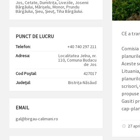
Jos, Cetate, Dumitrița, Livezile, Josenii
Bârgăului, Mărișelu, Monor, Prundu
Bârgăului, Șieu, Șieuț, Tiha Bârgăului.
CE a tra
PUNCT DE LUCRU
Telefon:
+40 740 297 211
Comisia 
Adresa:
Localitatea Jelna, nr.
planuril
110, Comuna Budacu
Aceste sc
de Jos
Lituania
Cod Poștal:
427017
planuril
Județul:
Bistrița-Năsăud
scrisori
propuse ș
Gasiti p
EMAIL
cap-plan
gal@birgau-calimani.ro
27 apri