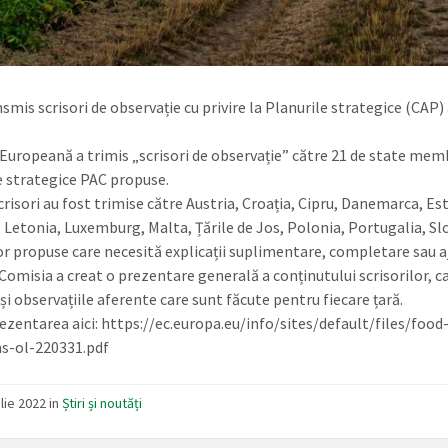
nsmis scrisori de observație cu privire la Planurile strategice (CAP
Europeană a trimis „scrisori de observație” către 21 de state memb
e strategice PAC propuse.
risori au fost trimise către Austria, Croația, Cipru, Danemarca, Esto
, Letonia, Luxemburg, Malta, Țările de Jos, Polonia, Portugalia, Sl
or propuse care necesită explicații suplimentare, completare sau aj
, Comisia a creat o prezentare generală a conținutului scrisorilor,
i observațiile aferente care sunt făcute pentru fiecare țară.
rezentarea aici: https://ec.europa.eu/info/sites/default/files/fo
s-ol-220331.pdf
lie 2022 in
Știri și noutăți