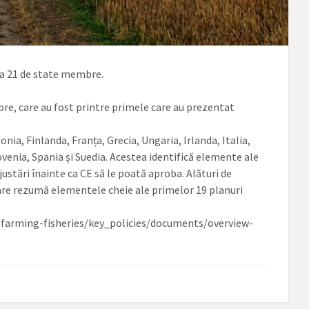
) a 21 de state membre.
re, care au fost printre primele care au prezentat
nia, Finlanda, Franța, Grecia, Ungaria, Irlanda, Italia,
ovenia, Spania și Suedia. Acestea identifică elemente ale
ustări înainte ca CE să le poată aproba. Alături de
 care rezumă elementele cheie ale primelor 19 planuri
od-farming-fisheries/key_policies/documents/overview-