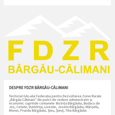
DESPRE FDZR BÂRGĂU-CĂLIMANI
Teritoriul GAL-ului Federația pentru Dezvoltarea Zonei Rurale
„Bârgău-Călimani” din punct de vedere administrativ și
economic cuprinde comunele: Bistrița Bârgăului, Budacu de
Jos, Cetate, Dumitrița, Livezile, Josenii Bârgăului, Mărișelu,
Monor, Prundu Bârgăului, Șieu, Șieuț, Tiha Bârgăului.