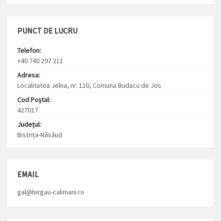
PUNCT DE LUCRU
Telefon:
+40 740 297 211
Adresa:
Localitatea Jelna, nr. 110, Comuna Budacu de Jos
Cod Poștal:
427017
Județul:
Bistrița-Năsăud
EMAIL
gal@birgau-calimani.ro