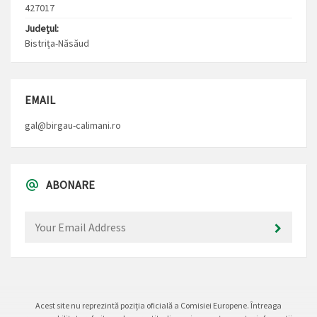
427017
Județul:
Bistrița-Năsăud
EMAIL
gal@birgau-calimani.ro
ABONARE
Acest site nu reprezintă poziția oficială a Comisiei Europene. Întreaga