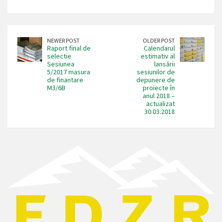
NEWER POST
OLDER POST
Raport final de
Calendarul
selectie
estimativ al
Sesiunea
lansării
5/2017 masura
sesiunilor de
de finantare
depunere de
M3/6B
proiecte în
anul 2018 –
actualizat
30.03.2018