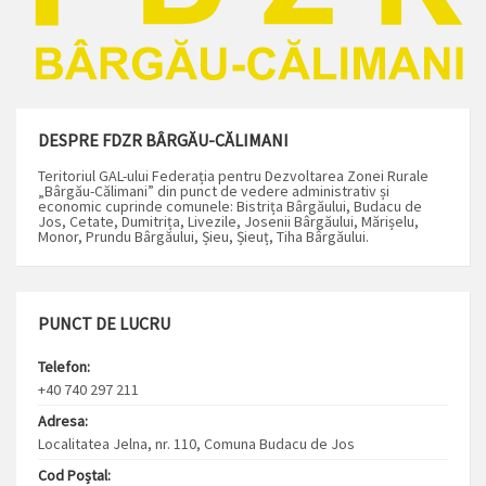
DESPRE FDZR BÂRGĂU-CĂLIMANI
Teritoriul GAL-ului Federația pentru Dezvoltarea Zonei Rurale
„Bârgău-Călimani” din punct de vedere administrativ și
economic cuprinde comunele: Bistrița Bârgăului, Budacu de
Jos, Cetate, Dumitrița, Livezile, Josenii Bârgăului, Mărișelu,
Monor, Prundu Bârgăului, Șieu, Șieuț, Tiha Bârgăului.
PUNCT DE LUCRU
Telefon:
+40 740 297 211
Adresa:
Localitatea Jelna, nr. 110, Comuna Budacu de Jos
Cod Poștal: