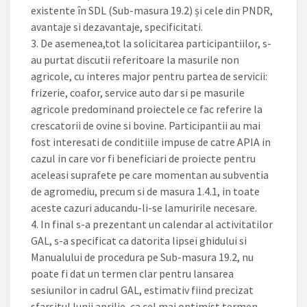
existente în SDL (Sub-masura 19.2) și cele din PNDR,
avantaje si dezavantaje, specificitati.
3. De asemenea,tot la solicitarea participantiilor, s-
au purtat discutii referitoare la masurile non
agricole, cu interes major pentru partea de servicii:
frizerie, coafor, service auto dar si pe masurile
agricole predominand proiectele ce fac referire la
crescatorii de ovine si bovine. Participantii au mai
fost interesati de conditiile impuse de catre APIA in
cazul in care vor fi beneficiari de proiecte pentru
aceleasi suprafete pe care momentan au subventia
de agromediu, precum si de masura 1.4.1, in toate
aceste cazuri aducandu-li-se lamuririle necesare.
4. In final s-a prezentant un calendar al activitatilor
GAL, s-a specificat ca datorita lipsei ghidului si
Manualului de procedura pe Sub-masura 19.2, nu
poate fi dat un termen clar pentru lansarea
sesiunilor in cadrul GAL, estimativ fiind precizat
sfarsitul lunii aprilie, ca cel mai optimist termen.