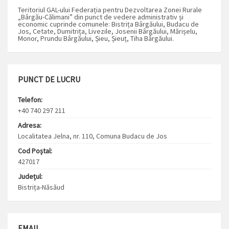
Teritoriul GAL-ului Federația pentru Dezvoltarea Zonei Rurale
„Bârgău-Călimani” din punct de vedere administrativ și
economic cuprinde comunele: Bistrița Bârgăului, Budacu de
Jos, Cetate, Dumitrița, Livezile, Josenii Bârgăului, Mărișelu,
Monor, Prundu Bârgăului, Șieu, Șieuț, Tiha Bârgăului.
PUNCT DE LUCRU
Telefon:
+40 740 297 211
Adresa:
Localitatea Jelna, nr. 110, Comuna Budacu de Jos
Cod Poștal:
427017
Județul:
Bistrița-Năsăud
EMAIL