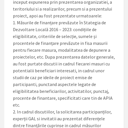
inceput expunerea prin prezentarea organizatiei, a
teritoriului si a realizarilor, precum si a prezentului
proiect, apoi au fost prezentate urmatoarele:
1. Măsurile de finanțare prevăzute în Stategia de
Dezvoltare Locală 2016 – 2023: condițiile de
eligibilitate, criteriile de selecție, sumele și
procentele de finanțare prevăzute in fisa masurii
pentru fiecare masura, modalitatea de depunere a
proiectelor, etc. Dupa prezentarea datelor generale,
au fost purtate discutii in cadrul fiecarei masuri cu
potentialii beneficiari interesati, in cadrul unor
studii de caz pe ideile de proiect emise de
participanti, punctand aspectele legate de
eligibilitatea beneficiarilor, activitatilor, punctaj,
procente de finantare, specificitati care tin de APIA
etc.
2. In cadrul discutiilor, la solicitarea participanților,
experții GAL si invitatii au prezentat diferențele
dintre finanțările cuprinse in cadrul măsurilor