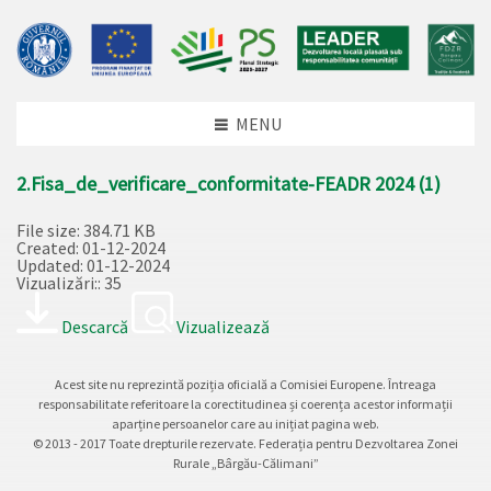
MENU
2.Fisa_de_verificare_conformitate-FEADR 2024 (1)
File size: 384.71 KB
Created: 01-12-2024
Updated: 01-12-2024
Vizualizări:: 35
Descarcă
Vizualizează
Acest site nu reprezintă poziția oficială a Comisiei Europene. Întreaga
responsabilitate referitoare la corectitudinea și coerența acestor informații
aparține persoanelor care au inițiat pagina web.
© 2013 - 2017 Toate drepturile rezervate. Federația pentru Dezvoltarea Zonei
Rurale „Bârgău-Călimani”