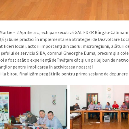
 Martie – 2 Aprilie a.c., echipa executivă GAL FDZR Bârgău-Călimani
ță și bune practici în implementarea Strategiei de Dezvoltare Local
at lideri locali, actori importanți din cadrul microregiunii, alătur
a șefului de serviciu SIBA, domnul Gheorghe Duma, precum și a coleg
oi a fost atât o experiență de învățare cât și un prilej bun de net
anților pentru implicarea în activitatea noastră!
i la birou, finalizăm pregătirile pentru prima sesiune de depunere p