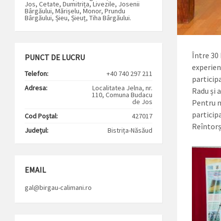
Jos, Cetate, Dumitrița, Livezile, Josenii
Bârgăului, Mărișelu, Monor, Prundu
Bârgăului, Șieu, Șieuț, Tiha Bârgăului.
Între 30
PUNCT DE LUCRU
experien
Telefon:
+40 740 297 211
particip
Adresa:
Localitatea Jelna, nr.
Radu și 
110, Comuna Budacu
de Jos
Pentru n
particip
Cod Poștal:
427017
Reîntorș
Județul:
Bistrița-Năsăud
EMAIL
gal@birgau-calimani.ro