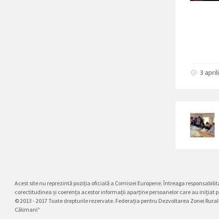
3 april
Acest site nu reprezintă poziția oficială a Comisiei Europene. Întreaga responsabilita
corectitudinea și coerența acestor informații aparține persoanelor care au inițiat 
© 2013 - 2017 Toate drepturile rezervate. Federația pentru Dezvoltarea Zonei Rura
Călimani”