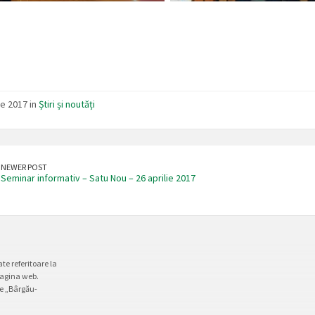
ie 2017 in
Știri și noutăți
NEWER POST
Seminar informativ – Satu Nou – 26 aprilie 2017
te referitoare la
pagina web.
le „Bârgău-